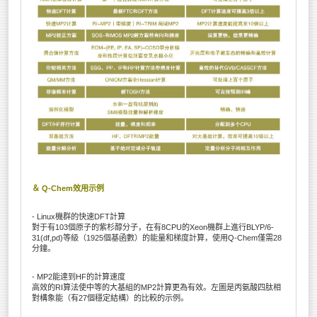
＆ Q-Chem效用示例
- Linux機群的快速DFT計算
對于有103個原子的紫杉醇分子，在有8CPU的Xeon機群上進行BLYP/6-
31(df,pd)等級（1925個基函數）的能量和梯度計算，使用Q-Chem僅需28
分鐘。
- MP2能達到HF的計算速度
高效的RI算法使中等的大基組的MP2計算更為有效。左圖是丙氨酸四肽相
對構象能（有27個穩定結構）的比較的示例。