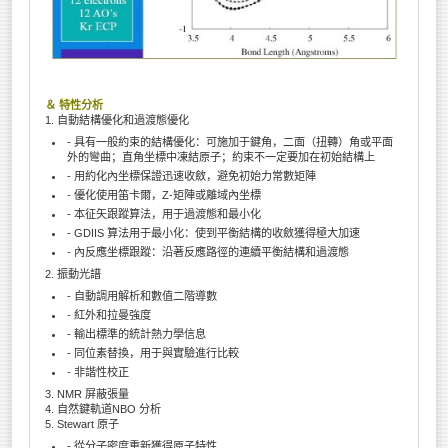
＆ 特性分析
1. 自動結構優化和過渡態優化
- 具有一般約束的結構優化：可施加于鍵角，二面（扭轉）角或平面
外的彎曲；直角坐標中凍結原子；約束不一定要加在初始結構上
- 用約化內坐標保證迅速收斂，避免初始力常數矩陣
- 優化使用笛卡爾，Z-矩陣或離域內坐標
- 本征矢跟蹤算法，用于過渡態和最小化
- GDIIS 算法用于最小化：使到平衡結構的收斂獲得極大加速
- 內反應坐標跟蹤：沿著反應路徑的連續平衡結構和過渡態
2. 振動光譜
- 自動調用解析和數值二階導數
- 紅外和拉曼強度
- 輸出標準的統計熱力學信息
- 同位素替換，用于與實驗進行比較
- 非諧性校正
3. NMR 屏蔽張量
4. 自然鍵軌道NBO 分析
5. Stewart 原子
- 從分子密度重新獲得原子特性