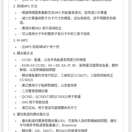
2. 局域MP2 方法
- 根據物理圖象截斷完全MP2 的能量表達式，從而減少計算量
- 減少計算量相對于分子尺寸的標度，近似為兩倍，卻不明顯丟失精
度。
- 應用外推PAO 用于局域校正
- 可以使用分子中的雙原子和分子中的三原子技術
3. RI-MP2
- 比MP2 和局域MP2 快十倍
4. 耦合簇方法
- CCSD：能量，以及作為能量有限差分的梯度
- EOM-XX-CCSD；XX = EE, EA, IP, SF，能夠靈活處理自由基，鍵的
斷裂，以及對稱破缺問題
- 耦合簇能量的非迭代校正：三級校正CCSD(T)，三級和四級校正
CCSD(2)
- 廣泛應用分子點群對稱性，以改善效率
- 二次雙激發耦合簇
- QCISD，QCISD(T)和QCISD(2)用于能量
- DIIS 用于收斂加速
- 凍芯近似，用于增加可處理體系的尺寸
5. 優化軌道的耦合簇方法
- 優化軌道的雙激發耦合簇(OD)：可避免人為的對稱破缺問題；優化
平均場參考軌道使能量最小；Brueckner
- 耦合簇；OD，OD(T)，和OD(2)的能量及梯度