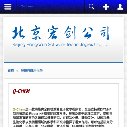
Q-Chem
注冊
登陸
用戶名
Name:
*
密碼
Username:
*
E-mail:
記住我
*
Verify E-mail:
首頁
理論與應用化學
忘記密碼?
*
忘記用戶名?
Password:
創建賬戶
*
Q-CHEM
Verify Password:
*
Q-Chem
是一款功能齊全的從頭算量子化學程序包，全面支持從DFT/HF
Fields marked with an asterisk (*) are required.
到各種高級的post-HF相關能計算方法，被廣泛用于處理工業界、學術界
和國家實驗室的各類理論模擬研究，在理論化學、藥物設計、材料科學、
生物化學以及相關領域的教學和研究中發揮了極大作用。可以包括研究分
REGISTER
子結構、化學反應、分
子振動、電子光譜、NMR譜和溶劑化效應等。