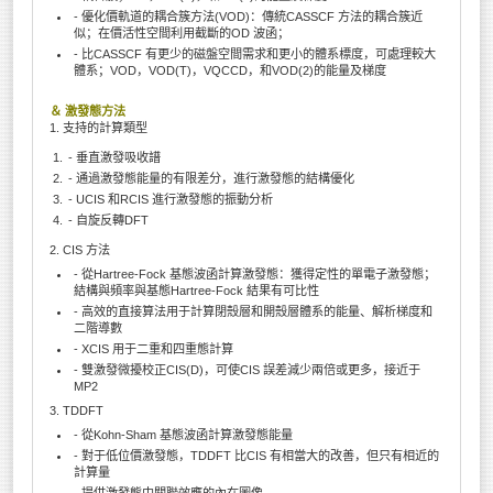
- 優化價軌道的耦合簇方法(VOD)：傳統CASSCF 方法的耦合簇近
似；在價活性空間利用截斷的OD 波函；
- 比CASSCF 有更少的磁盤空間需求和更小的體系標度，可處理較大
體系；VOD，VOD(T)，VQCCD，和VOD(2)的能量及梯度
＆ 激發態方法
1. 支持的計算類型
- 垂直激發吸收譜
- 通過激發態能量的有限差分，進行激發態的結構優化
- UCIS 和RCIS 進行激發態的振動分析
- 自旋反轉DFT
2. CIS 方法
- 從Hartree-Fock 基態波函計算激發態：獲得定性的單電子激發態；
結構與頻率與基態Hartree-Fock 結果有可比性
- 高效的直接算法用于計算閉殼層和開殼層體系的能量、解析梯度和
二階導數
- XCIS 用于二重和四重態計算
- 雙激發微擾校正CIS(D)，可使CIS 誤差減少兩倍或更多，接近于
MP2
3. TDDFT
- 從Kohn-Sham 基態波函計算激發態能量
- 對于低位價激發態，TDDFT 比CIS 有相當大的改善，但只有相近的
計算量
- 提供激發態中關聯效應的內在圖像