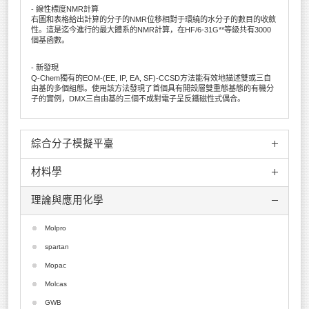
- 線性標度NMR計算
右圖和表格給出計算的分子的NMR位移相對于環繞的水分子的數目的收斂
性。這是迄今進行的最大體系的NMR計算，在HF/6-31G**等級共有3000
個基函數。
- 新發現
Q-Chem獨有的EOM-(EE, IP, EA, SF)-CCSD方法能有效地描述雙或三自
由基的多個組態。使用該方法發現了首個具有開殼層雙重態基態的有機分
子的實例，DMX三自由基的三個不成對電子呈反鐵磁性式偶合。
綜合分子模擬平臺
材料學
MedeA
ADF
理論與應用化學
VASP
Culgi
Crystal
Scigress
Molpro
Wien2K
JCrystal
spartan
Phonon
GROMOS
Mopac
Match!
Endeavour
Molcas
NanoMD
CrystalMaker
GWB