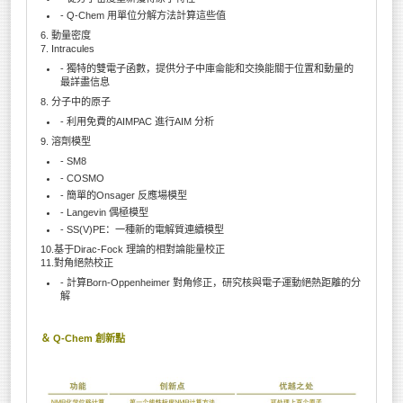
- Q-Chem 用單位分解方法計算這些值
6. 動量密度
7. Intracules
- 獨特的雙電子函數，提供分子中庫侖能和交換能關于位置和動量的
最詳盡信息
8. 分子中的原子
- 利用免費的AIMPAC 進行AIM 分析
9. 溶劑模型
- SM8
- COSMO
- 簡單的Onsager 反應場模型
- Langevin 偶極模型
- SS(V)PE：一種新的電解質連續模型
10.基于Dirac-Fock 理論的相對論能量校正
11.對角絕熱校正
- 計算Born-Oppenheimer 對角修正，研究核與電子運動絕熱距離的分
解
＆ Q-Chem 創新點