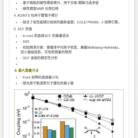
- 基于格點的線性標度積分，用于交換-關聯泛函求值
- 線性標度NMR 化學位移
4. AOINTS 包用于雙電子積分
- 結合了高性能積分技術的最新進展；COLD PRISM；J-矩陣引擎。
5. SCF 改進
- in-core 和直接SCF 的最優混合
- DIIS
- 初始猜測方案：重疊球平均原子密度，廣義Wolfsberg-Helmholtz，
從小基組投影，芯哈密頓量的猜測
- SCF 波函的穩定性分析
＆ 最大重疊方法
- Fock 矩陣的直接最小化
- 極化原子軌道對分子優化的最小基