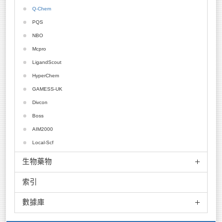
ONETEP
Tera Chem
Q-Chem
FPLO
PQS
Diamond
NBO
Mcpro
LigandScout
HyperChem
GAMESS-UK
Divcon
Boss
AIM2000
Local-Scf
生物藥物
索引
ACEMD
ADMEWORKS ModelBuilder
數據庫
ADMEWORKS Predictor
AlleleID