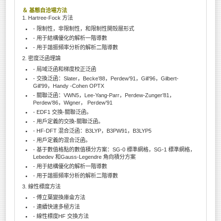
＆ 基態自洽場方法
1. Hartree-Fock 方法
- 限制性，非限制性，和限制性開殼層形式
- 用于結構優化的解析一階導數
- 用于諧振頻率分析的解析二階導數
2. 密度泛函理論
- 局域泛函和梯度校正泛函
- 交換泛函：Slater，Becke’88，Perdew’91，Gill’96，Gilbert-
Gill’99，Handy -Cohen OPTX
- 關聯泛函：VWN5，Lee-Yang-Parr，Perdew-Zunger’81，
Perdew’86，Wigner， Perdew’91
- EDF1 交換-關聯泛函。
- 用戶定義的交換-關聯泛函。
- HF-DFT 混合泛函：B3LYP，B3PW91，B3LYP5
- 用戶定義的混合泛函。
- 基于數值格點的數值積分方案：SG-0 標準網格，SG-1 標準網格，
Lebedev 和Gauss-Legendre 角向積分方案
- 用于結構優化的解析一階導數
- 用于諧振頻率分析的解析二階導數
3. 線性標度方法
- 傅立葉變換庫侖方法
- 連續快速多極方法
- 線性標度HF 交換方法