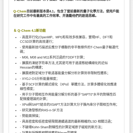
Q-Chem
目前最新版本是4.1，包含了當前最新的量子化學方法，使用戶能
在研究工作中有最高的工作效率、并激勵他們的創造思維。
＆ Q-Chem 4.1新功能
- 高度并行化(OpenMP、MPI)和有效多核兼容，實現HF、DFT和
CCSD計算的高效運行；
- 使用最新技巧描述反應分子橋聯的非平衡條件的T-Chem量子輸運代
碼；
- M06, M08 and M11系列泛函的TDDFT計算；
- 擴展的凍結字符串方法,尤其是可用于過渡態結構細化的近似
Hessian的構建；
- 擴展絕對定域分子軌道基能量分解分析計算到非限制性體系；
- XYGJ-OS分析能量梯度；
- 基于SCF計算的顯式極化（XPol）單體方法，計算多體極化效應達
線性標度；
- 用于分子間相互作用能量分解分析的基于“SAPT0”水平的對稱性匹
配微擾理論的計算；
- XPol與SAPT結合的XSAPT方法計算大分子簇內串分子間相互作用；
- 研究激發態的RAS-n-SF方法
- 勢能面掃描；
- 具高密度和低密度極限間連續過渡的最新精確的LSD 相關泛函；
- 不破壞Kohn-Sham對稱性的計算定域原子磁矩的新方法；
- 計算包括靜態相關效應的Mayer型鍵序。