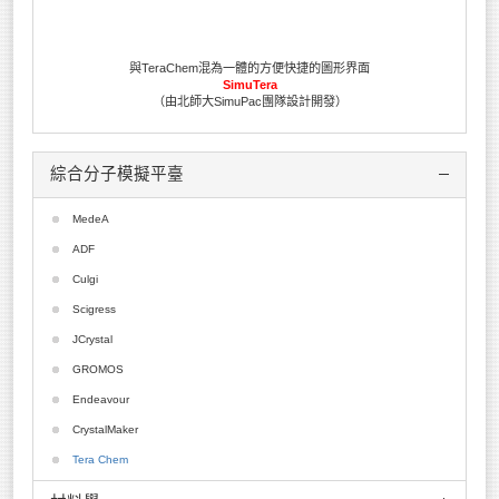
與TeraChem混為一體的方便快捷的圖形界面
SimuTera
（由北師大SimuPac團隊設計開發）
綜合分子模擬平臺
MedeA
ADF
Culgi
Scigress
JCrystal
GROMOS
Endeavour
CrystalMaker
Tera Chem