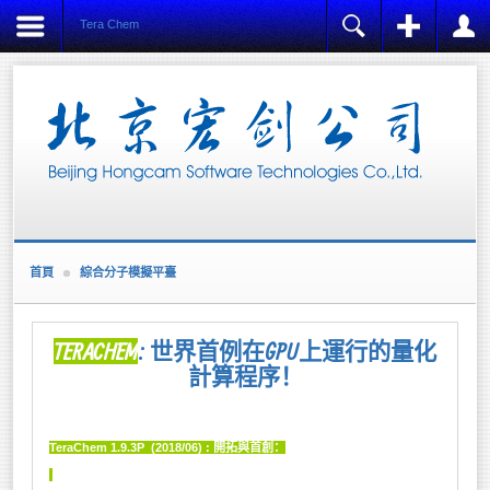
Tera Chem
注冊
登陸
用戶名
Name:
*
密碼
Username:
*
E-mail:
記住我
*
Verify E-mail:
首頁
綜合分子模擬平臺
忘記密碼?
*
忘記用戶名?
Password:
創建賬戶
*
TERACHEM
: 世界首例在GPU上運行的量化
Verify Password:
計算程序！
*
Fields marked with an asterisk (*) are required.
TeraChem 1.9.3P (2018/06) : 開拓與首創：
REGISTER