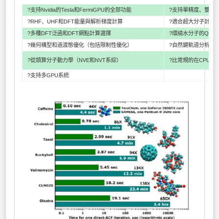
?支持Nvidia的Tesla和FermiGPU的全部功能
?支持單精度、雙精
?RHF、UHF和DFT能量與解析梯度計算
?適合超大分子計算
?多種DFT泛函和DFT網點計算選擇
?環繞水分子的QM/
?幾何構型和過渡態優化（包括限制性優化）
?自然鍵軌道分析
?從頭算分子動力學（NVE和NVT系綜）
?比常規的在CPU上
?支持多GPU系統