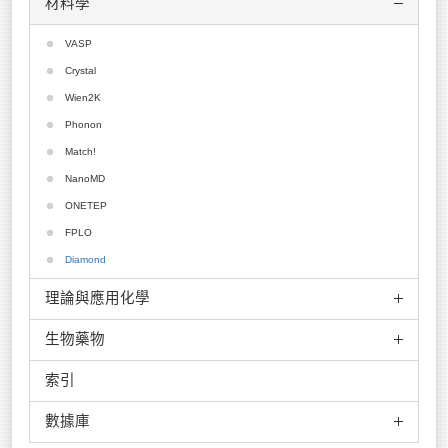
材料學
MedeA
ADF
VASP
Culgi
Crystal
Scigress
Wien2K
JCrystal
Phonon
GROMOS
Match!
Endeavour
NanoMD
CrystalMaker
ONETEP
Tera Chem
FPLO
Diamond
理論與應用化學
生物藥物
Molpro
spartan
索引
ACEMD
Mopac
ADMEWORKS ModelBuilder
數據庫
Molcas
ADMEWORKS Predictor
GWB