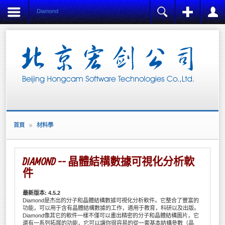
Diamond
注冊
登陸
用戶名
Name:
*
密碼
Username:
*
E-mail:
記住我
*
Verify E-mail:
首頁
材料學
忘記密碼?
*
忘記用戶名?
Password:
創建賬戶
*
DIAMOND -- 晶體結構數據可視化分析軟
Verify Password:
件
*
最新版本: 4.5.2
Fields marked with an asterisk (*) are required.
Diamond是杰出的分子和晶體結構數據可視化分析軟件。它整合了豐富的
功能，可以用于含有晶體結構數據的工作，適用于教育，科研以及出版。
Diamond像其它的軟件一樣不僅可以畫出精密的分子和晶體結構圖片，它
REGISTER
還有一系列拓展的功能，它可以讓你很容易的從一套基本結構參數（晶