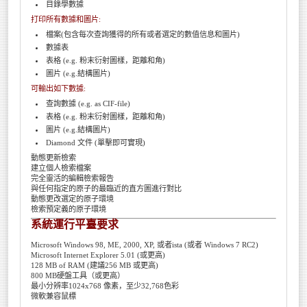
目錄學數據
打印所有數據和圖片:
檔案(包含每次查詢獲得的所有或者選定的數值信息和圖片)
數據表
表格 (e.g. 粉末衍射圖樣，距離和角)
圖片 (e.g.結構圖片)
可輸出如下數據:
查詢數據 (e.g. as CIF-file)
表格 (e.g. 粉末衍射圖樣，距離和角)
圖片 (e.g.結構圖片)
Diamond 文件 (單擊即可實現)
動態更新檢索
建立個人檢索檔案
完全靈活的編輯檢索報告
與任何指定的原子的最臨近的直方圖進行對比
動態更改選定的原子環境
檢索預定義的原子環境
系統運行平臺要求
Microsoft Windows 98, ME, 2000, XP, 或者ista (或者 Windows 7 RC2)
Microsoft Internet Explorer 5.01 (或更高)
128 MB of RAM (建議256 MB 或更高)
800 MB硬盤工具（或更高）
最小分辨率1024x768 像素，至少32,768色彩
微軟兼容鼠標