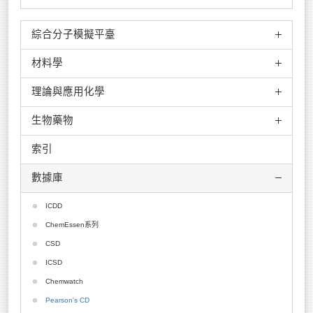
綜合分子模擬平臺
材料學
MedeA
ADF
理論與應用化學
VASP
Culgi
Crystal
生物藥物
Scigress
Molpro
Wien2K
JCrystal
spartan
索引
Phonon
ACEMD
GROMOS
Mopac
Match!
ADMEWORKS ModelBuilder
數據庫
Endeavour
Molcas
NanoMD
ADMEWORKS Predictor
CrystalMaker
GWB
ONETEP
AlleleID
ICDD
Tera Chem
Q-Chem
FPLO
AMPAC+CODESSA
ChemEssen系列
PQS
Diamond
Array Designer
CSD
NBO
BioPredicta
ICSD
Mcpro
Cell Illustrator
Chemwatch
LigandScout
CHARMM
Pearson's CD
HyperChem