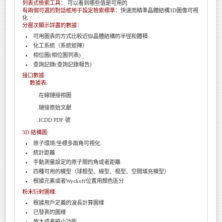
列表式檢索工具：
可以看到哪些值是可用的
有兩個可選的對話框用于設定檢索標準：
快速而精準晶體結構3D圖像可視
化
分層次顯示詳盡的數據：
可用圖表的方式比較近似晶體結構的半徑和體積
化工系統（系統矩陣）
相位圖(相位圖列表)
查詢記錄(查詢記錄報告)
接口數據:
數據表:
.在線鏈接相圖
.鏈接原始文獻
.ICDD PDF 號
3D 結構圖:
原子環境/坐標多面角可視化
統計距離
手動測量設定的原子間的角或者距離
四種可用的模型（球棍型、線型、棍型、空間填充模型）
根據元素或者Wyckoff位置用顏色區分
粉末衍射圖樣:
根據用戶定義的波長計算圖樣
已發表的圖樣
放大或者縮小功能