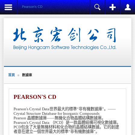
Pearson's CD
注冊
登陸
用戶名
Name:
*
密碼
Username:
*
E-mail:
記住我
*
Verify E-mail:
首頁
數據庫
忘記密碼?
*
忘記用戶名?
Password:
創建賬戶
*
PEARSON'S CD
Verify Password:
Pearson's Crystal Data世界最大的標準“非有機數據庫”。——
*
Crystal Structure Database for Inorganic Compounds
Pearson 晶體數據庫——無機化合物晶體結構數據庫。
Fields marked with an asterisk (*) are required.
Pearson's Crystal Data （PCD）是一款晶體結構可視化數據庫。
PCD包含了大量無機材料和化合物的晶體結構數據。它的創建
REGISTER
者意在建立一個世界最大的標準“非有機數據庫”。