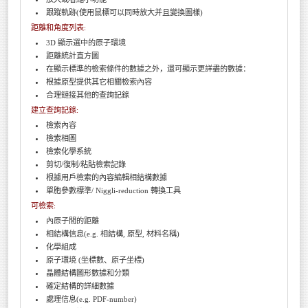
跟蹤軌跡(使用鼠標可以同時放大并且變換圖樣)
距離和角度列表:
3D 顯示選中的原子環境
距離統計直方圖
在顯示標準的檢索條件的數據之外，還可顯示更詳盡的數據：
根據原型提供其它相關檢索內容
合理鏈接其他的查詢記錄
建立查詢記錄:
檢索內容
檢索相圖
檢索化學系統
剪切/復制/粘貼檢索記錄
根據用戶檢索的內容編輯相結構數據
單胞參數標準/ Niggli-reduction 轉換工具
可檢索:
內原子間的距離
相結構信息(e.g. 相結構, 原型, 材料名稱)
化學組成
原子環境 (坐標數、原子坐標)
晶體結構圖形數據和分類
確定結構的詳細數據
處理信息(e.g. PDF-number)