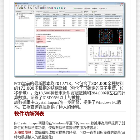
2017/18
304,000
PCD當前的最新版本為
，它包含了
余種材料
173,000
的
多種相的結構數據（包含了已確定的原子坐標、位
移參量），近18,500種粉末衍射實驗數據和284,000種左右的計
算數據。涵蓋了ICSD95%以上的數據。
該數據庫由Crystal Impact進一步開發，提供了Windows PC版
本。它為查詢數據提供了極大的便利。
軟件功能列表
由Crystal Imapct研發的在Windows平臺下的Pearson數據庫為用戶提供了創
新性的數據檢索功能，使得數據檢索變得更加方便容易：
追隨式預覽：
當編輯修改檢索標準的時候，可以一直看到所獲得的結果(及
時地根據輸入的數量變化)