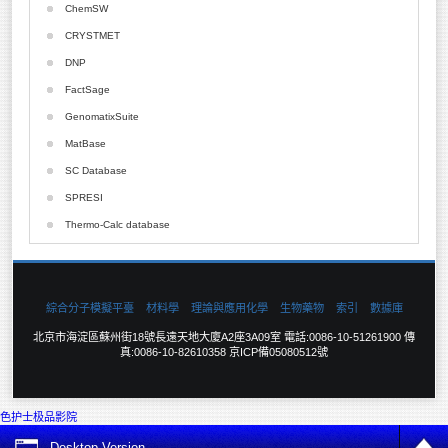
ChemAXon
ChemSW
GAMESS-UK
ChemOffice
CRYSTMET
Divcon
CODESSA
DNP
Boss
CompuDrug
FactSage
AIM2000
CONFLEX
GenomatixSuite
Local-Scf
Delta2D
MatBase
Gold
SC Database
LigandScout
SPRESI
Molcode
Thermo-Calc database
QSARPlus
Qu-Cbit
Vlife
綜合分子模擬平臺
材料學
理論與應用化學
生物藥物
索引
數據庫
北京市海淀區蘇州街18號長遠天地大廈A2座3A09室 電話:0086-10-51261900 傳
真:0086-10-82610358 京ICP備05080512號
色护士极品影院
Desktop Version